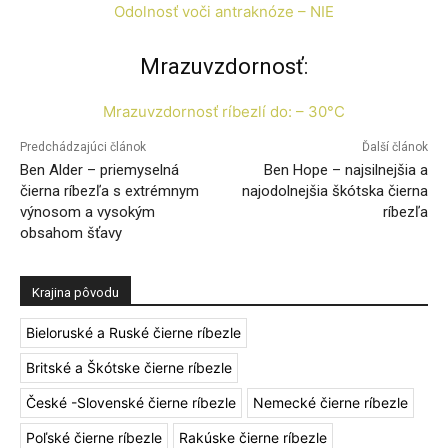
Odolnosť voči antraknóze – NIE
Mrazuvzdornosť:
Mrazuvzdornosť ríbezlí do: – 30°C
Predchádzajúci článok
Ďalší článok
Ben Alder – priemyselná
Ben Hope – najsilnejšia a
čierna ríbezľa s extrémnym
najodolnejšia škótska čierna
výnosom a vysokým
ríbezľa
obsahom šťavy
Krajina pôvodu
Bieloruské a Ruské čierne ríbezle
Britské a Škótske čierne ríbezle
České -Slovenské čierne ríbezle
Nemecké čierne ríbezle
Poľské čierne ríbezle
Rakúske čierne ríbezle