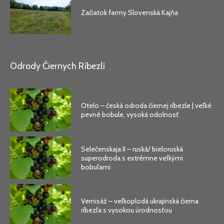
Začiatok farmy Slovenská Kajňa
Odrody Čiernych Ríbezlí
Otelo – česká odroda čiernej ríbezle | veľké
pevné bobule, vysoká odolnosť
Selečenskaja II – ruská/ bieloruská
superodroda s extrémne veľkými
bobuľami
Vernisáž – veľkoplodá ukrajinská čierna
ríbezľa s vysokou úrodnosťou