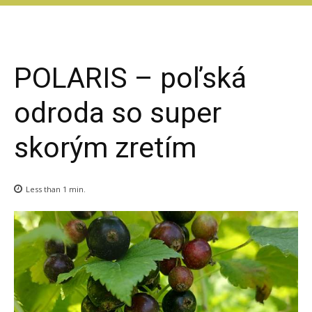
PODO FARM
Superovocie online
POLARIS – poľská
odroda so super
skorým zretím
Less than 1
min.