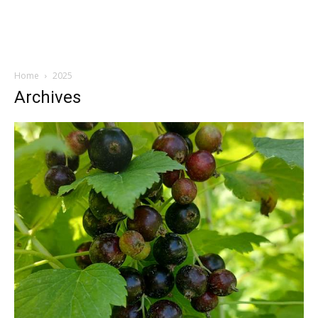
PODO FARM
Superovocie online
Home
2025
Archives