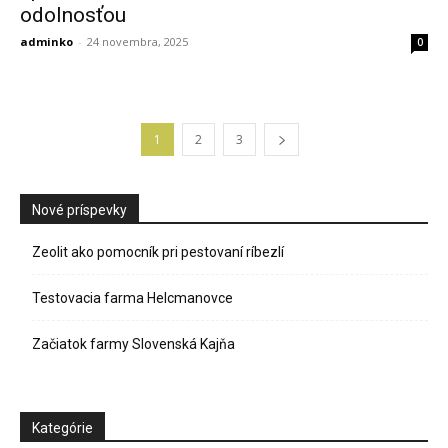
odolnosťou
adminko
-
24 novembra, 2025
0
1
2
3
Nové príspevky
Zeolit ako pomocník pri pestovaní ríbezlí
Testovacia farma Helcmanovce
Začiatok farmy Slovenská Kajňa
Kategórie