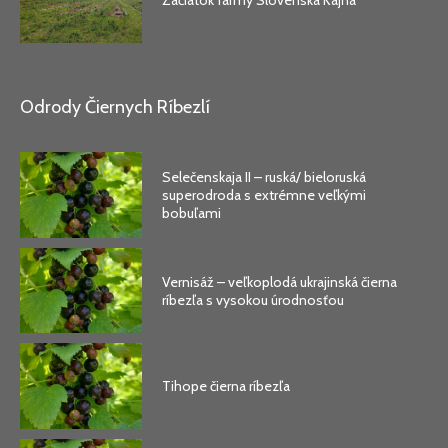
Začiatok farmy Slovenská Kajňa
Odrody Čiernych Ríbezlí
Selečenskaja II – ruská/ bieloruská
superodroda s extrémne veľkými
bobuľami
Vernisáž – veľkoplodá ukrajinská čierna
ríbezľa s vysokou úrodnosťou
Tihope čierna ríbezľa