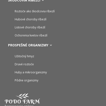
ŠKODCOVIA RÍBEZLÍ
Roztoče ako škodcovia ríbezlí
Hubové choroby ríbezlí
Listové choroby ríbezlí
Ochorenia kvetov ríbezlí
PROSPEŠNÉ ORGANIZMY
Užitočný hmyz
Dravé roztoče
Huby a mikroorganizmy
Pôdne organizmy
PODO FARM
Superovocie online