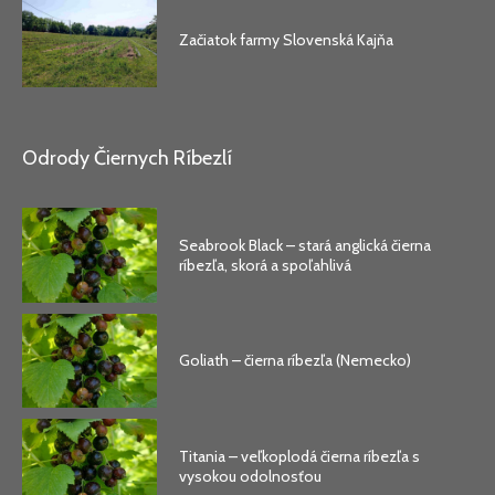
Začiatok farmy Slovenská Kajňa
Odrody Čiernych Ríbezlí
Seabrook Black – stará anglická čierna
ríbezľa, skorá a spoľahlivá
Goliath – čierna ríbezľa (Nemecko)
Titania – veľkoplodá čierna ríbezľa s
vysokou odolnosťou