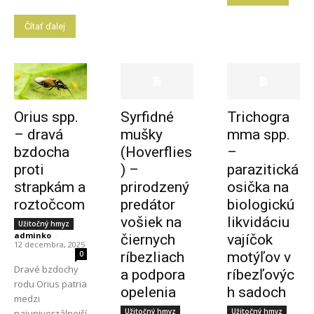
Čítať ďalej
Orius spp.
Syrfidné
Trichogra
– dravá
mušky
mma spp.
bzdocha
(Hoverflies
–
proti
) –
parazitická
strapkám a
prirodzený
osička na
roztočcom
predátor
biologickú
vošiek na
likvidáciu
Užitočný hmyz
adminko
-
čiernych
vajíčok
12 decembra, 2025
0
ríbezliach
motýľov v
Dravé bzdochy
a podpora
ríbezľovýc
rodu Orius patria
opelenia
h sadoch
medzi
Užitočný hmyz
Užitočný hmyz
najuniverzálnejší