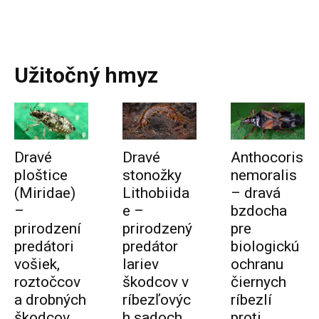
PODO FARM
Superovocie online
Užitočný hmyz
Dravé
Dravé
Anthocoris
ploštice
stonožky
nemoralis
(Miridae)
Lithobiida
– dravá
–
e –
bzdocha
prirodzení
prirodzený
pre
predátori
predátor
biologickú
vošiek,
lariev
ochranu
roztočcov
škodcov v
čiernych
a drobných
ríbezľovýc
ríbezlí
škodcov
h sadoch
proti