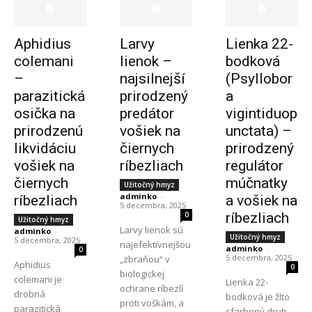
Aphidius
Larvy
Lienka 22-
colemani
lienok –
bodková
–
najsilnejší
(Psyllobor
parazitická
prirodzený
a
osička na
predátor
vigintiduop
prirodzenú
vošiek na
unctata) –
likvidáciu
čiernych
prirodzený
vošiek na
ríbezliach
regulátor
čiernych
múčnatky
Užitočný hmyz
adminko
-
ríbezliach
a vošiek na
5 decembra, 2025
0
ríbezliach
Užitočný hmyz
Larvy lienok sú
adminko
-
Užitočný hmyz
5 decembra, 2025
najefektívnejšou
adminko
-
0
5 decembra, 2025
„zbraňou“ v
Aphidius
0
biologickej
colemani je
Lienka 22-
ochrane ríbezlí
drobná
bodková je žlto
proti voškám, a
parazitická
sfarbený druh