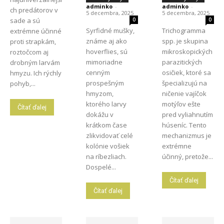
adminko
-
adminko
-
ch predátorov v
5 decembra, 2025
5 decembra, 2025
sade a sú
0
0
Syrfidné mušky,
Trichogramma
extrémne účinné
známe aj ako
spp. je skupina
proti strapkám,
hoverflies, sú
mikroskopických
roztočcom aj
mimoriadne
parazitických
drobným larvám
cenným
osičiek, ktoré sa
hmyzu. Ich rýchly
prospešným
špecializujú na
pohyb,...
hmyzom,
ničenie vajíčok
ktorého larvy
motýľov ešte
Čítať ďalej
dokážu v
pred vyliahnutím
krátkom čase
húseníc. Tento
zlikvidovať celé
mechanizmus je
kolónie vošiek
extrémne
na ríbezliach.
účinný, pretože...
Dospelé...
Čítať ďalej
Čítať ďalej