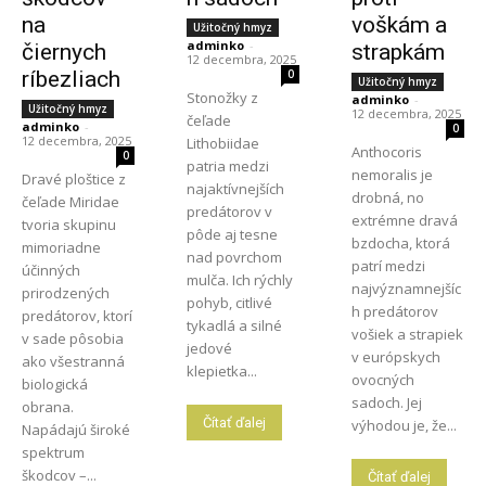
na
voškám a
Užitočný hmyz
adminko
-
čiernych
strapkám
12 decembra, 2025
ríbezliach
0
Užitočný hmyz
Stonožky z
adminko
-
Užitočný hmyz
12 decembra, 2025
čeľade
adminko
-
0
12 decembra, 2025
Lithobiidae
Anthocoris
0
patria medzi
nemoralis je
Dravé ploštice z
najaktívnejších
drobná, no
čeľade Miridae
predátorov v
extrémne dravá
tvoria skupinu
pôde aj tesne
bzdocha, ktorá
mimoriadne
nad povrchom
patrí medzi
účinných
mulča. Ich rýchly
najvýznamnejšíc
prirodzených
pohyb, citlivé
h predátorov
predátorov, ktorí
tykadlá a silné
vošiek a strapiek
v sade pôsobia
jedové
v európskych
ako všestranná
klepietka...
ovocných
biologická
sadoch. Jej
obrana.
Čítať ďalej
výhodou je, že...
Napádajú široké
spektrum
škodcov –...
Čítať ďalej