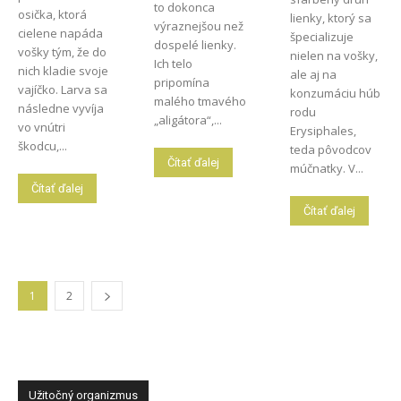
to dokonca
osička, ktorá
lienky, ktorý sa
výraznejšou než
cielene napáda
špecializuje
dospelé lienky.
vošky tým, že do
nielen na vošky,
Ich telo
nich kladie svoje
ale aj na
pripomína
vajíčko. Larva sa
konzumáciu húb
malého tmavého
následne vyvíja
rodu
„aligátora“,...
vo vnútri
Erysiphales,
škodcu,...
teda pôvodcov
Čítať ďalej
múčnatky. V...
Čítať ďalej
Čítať ďalej
1
2
Užitočný organizmus