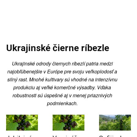
PODO FARM
Superovocie online
Ukrajinské čierne ríbezle
Ukrajinské odrody čiernych ríbezlí patria medzi
najobľúbenejšie v Európe pre svoju veľkoplodosť a
silný rast. Mnohé kultivary sú vhodné na intenzívnu
produkciu aj veľké komerčné výsadby. Vďaka
robustnosti sú úspešné aj v menej priaznivých
podmienkach.