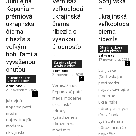
Jubilejná
Vernisáž –
Sofijivska
Kopania –
veľkoplodá
–
prémiová
ukrajinská
ukrajinská
ukrajinská
čierna
veľkoplodá
čierna
ríbezľa s
čierna
ríbezľa s
vysokou
ríbezľa
veľkými
úrodnosťo
Stredne skoré
zretie plodov
bobuľami a
u
adminko
-
17 novembra, 2025
vyváženou
Stredne skoré
0
zretie plodov
chuťou
Sofijivska
adminko
-
21 novembra, 2025
(Sofijivskaja)
Stredne skoré
0
zretie plodov
patrí medzi
Vernisáž (rus.
adminko
-
najatraktívnejšie
21 novembra, 2025
Вернисаж) patrí
0
moderné
medzi moderné
Jubilejná
ukrajinské
ukrajinské
Kopania patrí
odrody čiernych
odrody,
medzi
ríbezlí. Bola
vyšľachtené s
najkvalitnejšie
vyšľachtená s
dôrazom na
moderné
dôrazom na čo
množstvo
ukrajinské
najväčšie