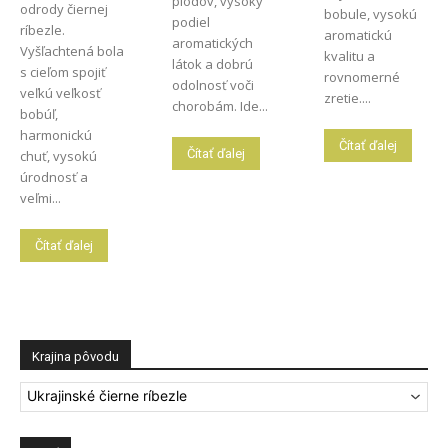
plodov, vysoký
odrody čiernej
bobule, vysokú
podiel
ríbezle.
aromatickú
aromatických
Vyšľachtená bola
kvalitu a
látok a dobrú
s cieľom spojiť
rovnomerné
odolnosť voči
veľkú veľkosť
zretie....
chorobám. Ide...
bobúľ,
harmonickú
Čítať ďalej
Čítať ďalej
chuť, vysokú
úrodnosť a
veľmi...
Čítať ďalej
Krajina pôvodu
Ukrajinské čierne ríbezle