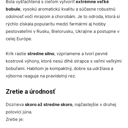
Bola vyšľachtená s cieľom vytvoriť
extrémne veľké
bobule
, vysokú aromatickú kvalitu a súčasne robustnú
odolnosť voči mrazom a chorobám. Je to odroda, ktorá si
rýchlo získala popularitu medzi farmármi aj hobby
pestovateľmi v Rusku, Bielorusku, Ukrajine a postupne v
celej Európe.
Krík rastie
stredne silno
, vzpriamene a tvorí pevné
kostrové výhony, ktoré nesú dlhé strapce s veľmi veľkými
bobuľami. Habitom je kompaktný, dobre sa udržiava a
výborne reaguje na pravidelný rez.
Zretie a úrodnosť
Dozrieva
skoro až stredne skoro
, najčastejšie v druhej
polovici júna.
Zretie je: