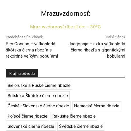
Mrazuvzdornosť:
Mrazuvzdornosť ríbezlí do: – 30°C
Predchádzajúci článok
Ďalší článok
Ben Connan – veľkoplodá
Jadrjonaja – extra veľkoplodá
škótska čierna ríbezľa s
čierna ríbezľa s gigantickými
rekordne veľkými bobuľami
bobuľami
Krajina pôvodu
Bieloruské a Ruské čierne ríbezle
Britské a Škótske čierne ríbezle
České -Slovenské čierne ríbezle
Nemecké čierne ríbezle
Poľské čierne ríbezle
Rakúske čierne ríbezle
Slovenské čierne ríbezle
Švédske čierne ríbezle