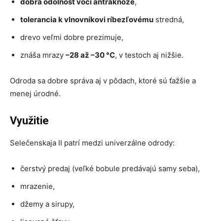
dobrá odolnosť voči antraknóze
,
tolerancia k vlnovníkovi ríbezľovému
stredná,
drevo veľmi dobre prezimuje,
znáša mrazy
–28 až –30 °C
, v testoch aj nižšie.
Odroda sa dobre správa aj v pôdach, ktoré sú ťažšie a
menej úrodné.
Využitie
Selečenskaja II patrí medzi univerzálne odrody:
čerstvý predaj (veľké bobule predávajú samy seba),
mrazenie,
džemy a sirupy,