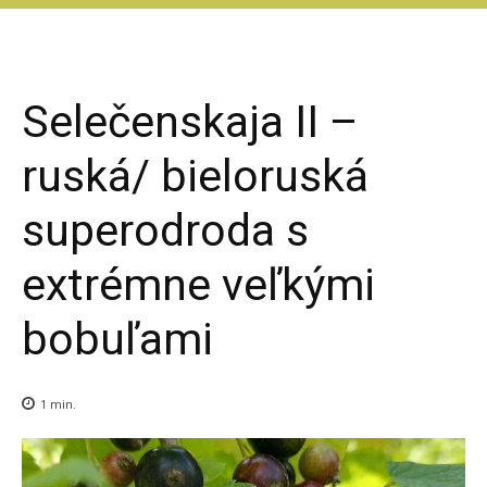
PODO FARM
Superovocie online
Selečenskaja II –
ruská/ bieloruská
superodroda s
extrémne veľkými
bobuľami
1
min.