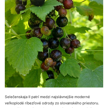
Selečenskaja II patrí medzi najslávnejšie moderné
veľkoplodé ríbezľové odrody zo slovanského priestoru.