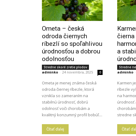
Ometa – česká
Karme
odroda čiernych
čierna
ríbezlí so spoľahlivou
harmo
úrodnosťou a dobrou
a stab
odolnosťou
úrodn
Stredne skoré zretie plodov
Stredne ne
adminko
-
24 novembra, 2025
adminko
-
0
Ometa je menej známa česká
Karmen je
odroda čiernej ríbezle, ktorá
ríbezle v
vznikla so zameraním na
na harmon
stabilnú úrodnosť, dobrú
úrodnosť 
odolnosť voči chorobám a
chorobám.
kvalitný konzumný profil bobúľ....
stredne sk
Čítať ďalej
Čítať ďa