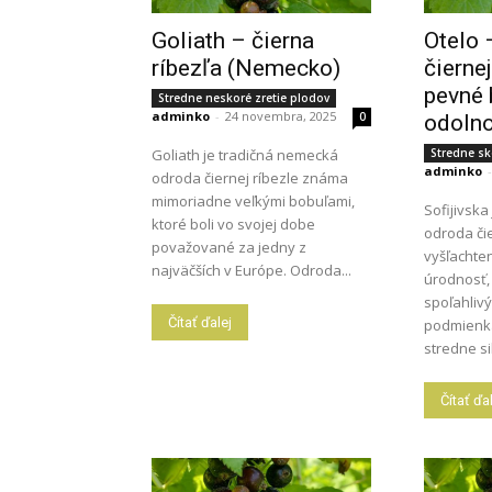
Goliath – čierna
Otelo 
ríbezľa (Nemecko)
čiernej
pevné 
Stredne neskoré zretie plodov
adminko
-
24 novembra, 2025
0
odoln
Goliath je tradičná nemecká
Stredne sk
adminko
-
odroda čiernej ríbezle známa
mimoriadne veľkými bobuľami,
Sofijivsk
ktoré boli vo svojej dobe
odroda čie
považované za jedny z
vyšľachte
najväčších v Európe. Odroda...
úrodnosť,
spoľahlivý
Čítať ďalej
podmienka
stredne sil
Čítať ďa