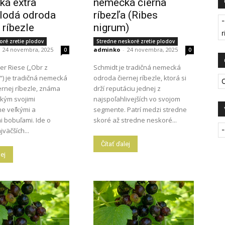
á extra
nemecká čierna
lodá odroda
ríbezľa (Ribes
-
 ríbezle
nigrum)
r
oré zretie plodov
Stredne neskoré zretie plodov
24 novembra, 2025
adminko
-
24 novembra, 2025
0
0
r Riese („Obr z
Schmidt je tradičná nemecká
) je tradičná nemecká
odroda čiernej ríbezle, ktorá si
O
ernej ríbezle, známa
drží reputáciu jednej z
kým svojimi
najspoľahlivejších vo svojom
e veľkými a
segmente. Patrí medzi stredne
i bobuľami. Ide o
skoré až stredne neskoré...
-
jväčších...
Čítať ďalej
lej