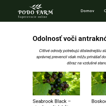
Domov
PODO FARM
Superovocie online
Odolnosť voči antrakn
Citlivé odrody potrebujú dôslednejšiu st
správnej prevencii však môžu prinášať dob
dôraz na vzdušné stano
Seabrook Black –
Boskoo