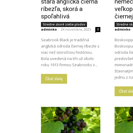
stará anglická čierna
nemeck
ríbezľa, skorá a
veľkop
spoľahlivá
čiernej
Stredne skoré zretie plodov
Stredne sk
adminko
-
24 novembra, 2025
adminko
-
0
Seabrook Black je tradičná
Boskooppe
anglická odroda čiernej ríbezle s
Boskoopu“
viac než storočnou históriou.
odroda či
Bola uvedená na trh už okolo
predovšet
roku 1913 firmou Seabrooks v...
mimoriadn
šťavnatým
jednu z na
Čítať ďalej
Čítať ďa