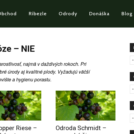
Obchod
Ríbezle
Odrody
Donáška
Blog
óze – NIE
-
arostlivosť, najmä v daždivých rokoch. Pri
ré úrody aj kvalitné plody. Vyžadujú väčší
vište a hygienu porastu.
-
-
pper Riese –
Odroda Schmidt –