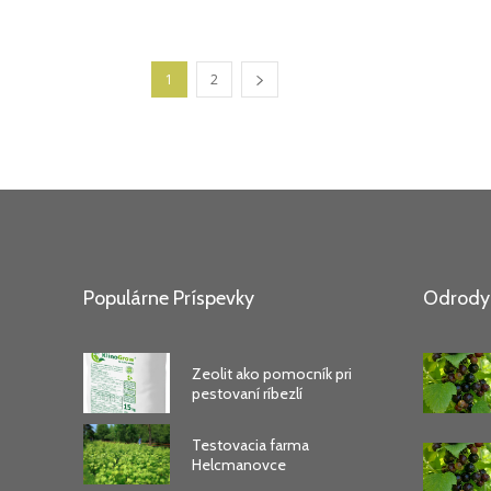
1
2
Populárne Príspevky
Odrody 
Zeolit ako pomocník pri
pestovaní ríbezlí
Testovacia farma
Helcmanovce