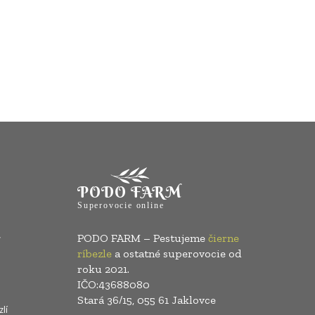
PODO FARM
Superovocie online
PODO FARM – Pestujeme
čierne
ríbezle
a ostatné superovocie od
roku 2021.
IČO:43688080
Stará 36/15, 055 61 Jaklovce
lí