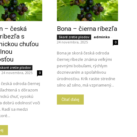
n – česká
Bona – čierna ríbezľa
 ríbezľa s
adminko
-
Skoré zretie plodov
24 novembra, 2025
0
nickou chuťou
ilnou
Bona je skorá česká odroda
osťou
čiernej ríbezle známa veľkými
pevnými bobuľami, rýchlym
skoré zretie plodov
dozrievaním a spoľahlivou
24 novembra, 2025
0
úrodnosťou. Krík rastie stredne
 česká odroda čiernej
silno až silno, má vzpriamený...
yšľachtená s dôrazom
ickú chuť, vysokú
Čítať ďalej
a dobrú odolnosť voči
 Radí sa medzi
oré...
lej