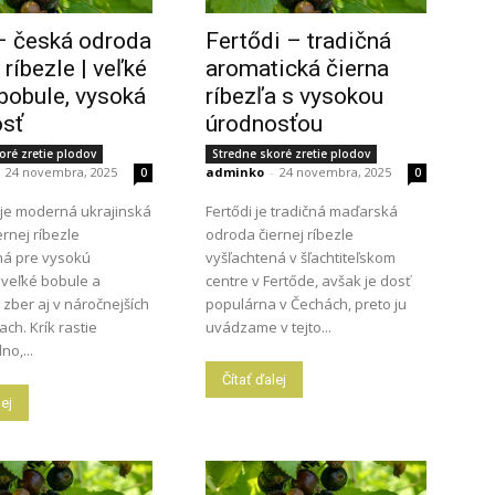
– česká odroda
Fertődi – tradičná
 ríbezle | veľké
aromatická čierna
bobule, vysoká
ríbezľa s vysokou
osť
úrodnosťou
oré zretie plodov
Stredne skoré zretie plodov
24 novembra, 2025
adminko
-
24 novembra, 2025
0
0
a je moderná ukrajinská
Fertődi je tradičná maďarská
rnej ríbezle
odroda čiernej ríbezle
ná pre vysokú
vyšľachtená v šľachtiteľskom
 veľké bobule a
centre v Fertőde, avšak je dosť
 zber aj v náročnejších
populárna v Čechách, preto ju
ch. Krík rastie
uvádzame v tejto...
no,...
Čítať ďalej
lej