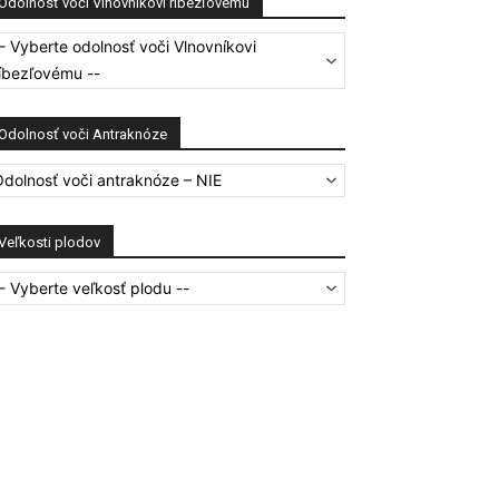
Odolnosť voči Vlnovníkovi ríbezľovému
- Vyberte odolnosť voči Vlnovníkovi
íbezľovému --
Odolnosť voči Antraknóze
dolnosť voči antraknóze – NIE
Veľkosti plodov
- Vyberte veľkosť plodu --