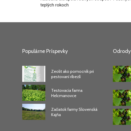
teplých rokoch
Populárne Príspevky
Odrody 
Zeolit ako pomocník pri
pestovaní ríbezlí
Testovacia farma
Helcmanovce
Začiatok farmy Slovenská
Kajňa