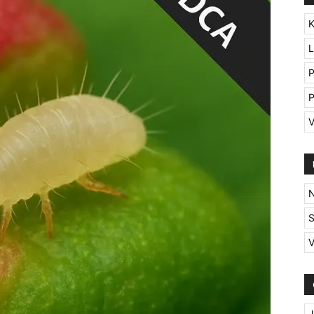
K
L
P
P
V
N
S
V
J