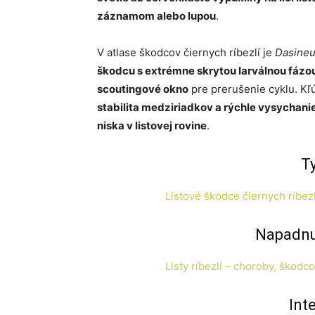
záznamom alebo lupou
.
V atlase škodcov čiernych ríbezlí je
Dasineu
škodcu s extrémne skrytou larválnou fázo
scoutingové okno
pre prerušenie cyklu. Kľú
stabilita medziriadkov a rýchle vysychanie
nis­ka v listovej rov­ine
.
T
Listové škodce čiernych ríbezl
Napadnut
Listy ríbezlí – choroby, škodco
Int