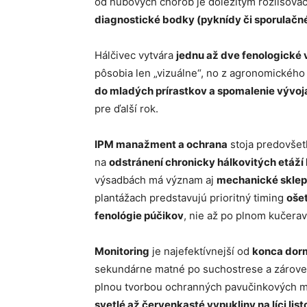
od hubových chorôb je dôležitým rozlišov
diagnostické bodky (pyknídy či sporulačn
Hálčivec vytvára
jednu až dve fenologické v
pôsobia len „vizuálne“, no z agronomickéh
do mladých prírastkov a spomalenie vývoj
pre ďalší rok.
IPM manažment a ochrana
stoja predovše
na
odstránení chronicky hálkovitých etáží l
výsadbách má význam aj
mechanické sklep
plantážach predstavujú prioritný timing
ošet
fenológie púčikov
, nie až po plnom kučerav
Monitoring
je najefektívnejší od
konca dorm
sekundárne matné po suchostrese a zároveň 
plnou tvorbou ochranných pavučinkových mi
svetlé až červenkasté vypukliny na líci list