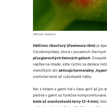
Hálčivec ríbezľový
Hálčivec ríbezľový (
Dasineura ribis
)
je špe
Cecidomyiidae), ktorá v porastoch čiernych r
pľuzgierovitých listových gáloch
. Dospelé 
vajíčka na mladé, ešte rýchlo sa deliace lis
niekoľkých dní
aktivujú hormonálny „hypert
svetločervené až ružovkasté hálky.
Ker s listami s galmi má v čase apríl až jún
v
pletivá v galmi sú funkčne kompromitované.
biele až oranžovkasté larvy (2–4 mm)
, kto