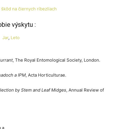
 škôd na čiernych ríbezliach
bie výskytu :
Jar
, 
Leto
Currant
, The Royal Entomological Society, London.
sadoch a IPM
, Acta Horticulturae.
election by Stem and Leaf Midges
, Annual Review of
h a