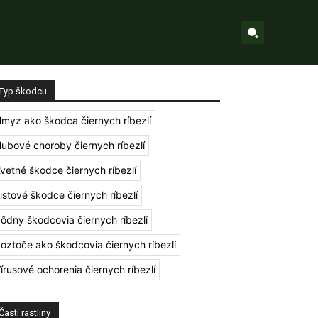
Typ škodcu
myz ako škodca čiernych ríbezlí
ubové choroby čiernych ríbezlí
vetné škodce čiernych ríbezlí
istové škodce čiernych ríbezlí
ôdny škodcovia čiernych ríbezlí
oztoče ako škodcovia čiernych ríbezlí
írusové ochorenia čiernych ríbezlí
Časti rastliny