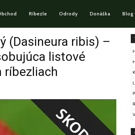
Obchod
Ríbezle
Odrody
Donáška
Blog
ý (Dasineura ribis) –
H
obujúca listové
H
 ríbezliach
K
L
P
R
V