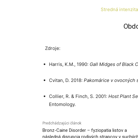
Stredná intenzita
Obdo
Zdroje:
Harris, K.M., 1990:
Gall Midges of Black 
Cvitan, D. 2018:
Pakomárice v ovocných 
Collier, R. & Finch, S. 2001:
Host Plant S
Entomology.
Predchádzajúci článok
Bronz-Caine Disorder – fyziopatia listov a
následná disrupcia rodivých strapcov v suchýc