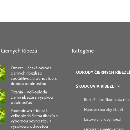
Čiernych Ríbezlí
Kategórie
Ometa – česká odroda
ODRODY ČIERNYCH RÍBEZLÍ
čiernych ríbezlí so
spoľahlivou úrodnosťou a
dobrou odolnosťou
ŠKODCOVIA RÍBEZLÍ
Titania – veľkoplodá
čierna ríbezľa s vysokou
Roztoče ako škodcovia ríbez
odolnosťou
Hubové choroby ríbezlí
Foxendown – britská
veľkoplodá čierna ríbezľa s
Listové choroby ríbezlí
výbornou pevnosťou a
vysokou úrodnosťou
Ochorenia kvetov ríbezlí