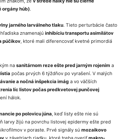
acím znakom, že
v strede hálky nie sú čierne
é orgány húb)
.
lny jarného larválneho tlaku
. Tieto perturbácie často
o hľadiska znamenajú
inhibíciu transportu asimilátov
a púčikov
, ktoré mali diferencovať kvetné primordiá
tkým na
sanitárnom reze ešte pred jarným rojením
a
ístia
počas prvých 6 týždňov po vyrašení. V malých
ávanie a nočná inšpekcia imág
a vo väčších
renia líc listov počas predkvetovej punčovej
ení hálok.
ancie po polovicu júna
, keď listy ešte nie sú
larvy žijú na povrchu listovej epidermy ešte pred
krofilmov v poraste. Prvé signály sú
mozaikovo
ov
v závetriach riadku, ktoré treba overiť
makro-