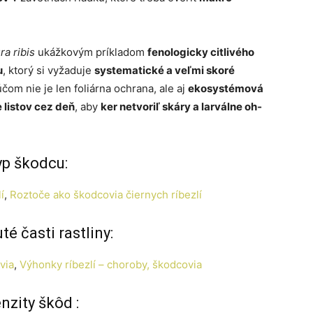
ra ribis
ukážkovým príkladom
fenologicky citlivého
u
, ktorý si vyžaduje
systematické a veľmi skoré
čom nie je len foliárna ochrana, ale aj
ekosystémová
 listov cez deň
, aby
ker netvoriľ skáry a larválne oh­
yp škodcu:
í
, 
Roztoče ako škodcovia čiernych ríbezlí
é časti rastliny:
via
, 
Výhonky ríbezlí – choroby, škodcovia
enzity škôd :