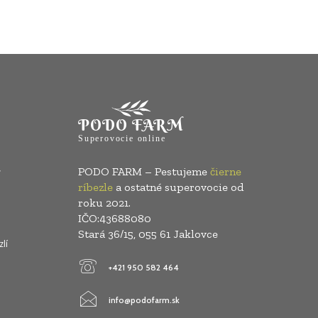
PODO FARM
Superovocie online
PODO FARM – Pestujeme
čierne
ríbezle
a ostatné superovocie od
roku 2021.
IČO:43688080
Stará 36/15, 055 61 Jaklovce
lí
+421 950 582 464
info@podofarm.sk