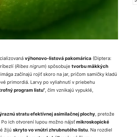
cializovaná
výhonovo-listová pakomárica
(Diptera:
íbezlí (
Ribes nigrum
) spôsobuje
tvorbu mäkkých
imága začínajú rojiť skoro na jar, pričom samičky kladú
tové primordiá. Larvy po vyliahnutí v priebehu
rofný program listu“
, čím vznikajú vypuklé,
ýraznú stratu efektívnej asimilačnej plochy
, pretože
 Po ich otvorení lupou možno nájsť
mikroskopické
ré žijú
skryto vo vnútri zhrubnutého listu
. Na rozdiel