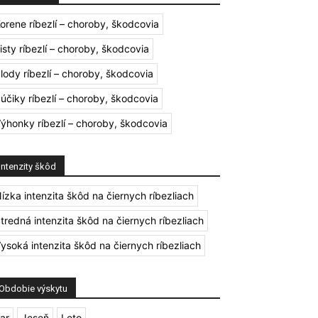
orene ríbezlí – choroby, škodcovia
isty ríbezlí – choroby, škodcovia
lody ríbezlí – choroby, škodcovia
účiky ríbezlí – choroby, škodcovia
ýhonky ríbezlí – choroby, škodcovia
Intenzity škôd
ízka intenzita škôd na čiernych ríbezliach
tredná intenzita škôd na čiernych ríbezliach
ysoká intenzita škôd na čiernych ríbezliach
Obdobie výskytu
ar
Jeseň
Leto