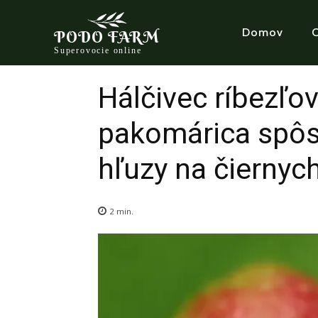
Domov
PODO FARM
Superovocie online
Hálčivec ríbezľov
pakomárica spôs
hľuzy na čiernych
2
min.