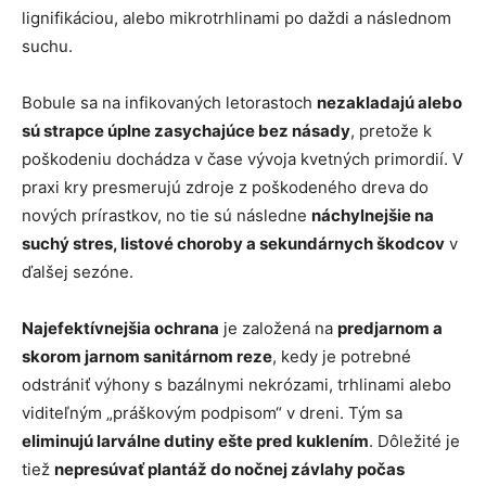
lignifikáciou, alebo mikrotrhlinami po daždi a následnom
suchu.
Bobule sa na infikovaných letorastoch
nezakladajú alebo
sú strapce úplne zasychajúce bez násady
, pretože k
poškodeniu dochádza v čase vývoja kvetných primordií. V
praxi kry presmerujú zdroje z poškodeného dreva do
nových prírastkov, no tie sú následne
náchylnejšie na
suchý stres, listové choroby a sekundárnych škodcov
v
ďalšej sezóne.
Najefektívnejšia ochrana
je založená na
predjarnom a
skorom jarnom sanitárnom reze
, kedy je potrebné
odstrániť výhony s bazálnymi nekrózami, trhlinami alebo
viditeľným „práškovým podpisom“ v dreni. Tým sa
eliminujú larválne dutiny ešte pred kuklením
. Dôležité je
tiež
nepresúvať plantáž do nočnej závlahy počas