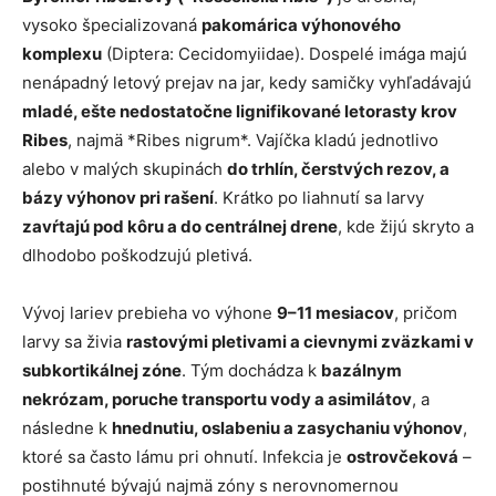
vysoko špecializovaná
pakomárica výhonového
komplexu
(Diptera: Cecidomyiidae). Dospelé imága majú
nenápadný letový prejav na jar, kedy samičky vyhľadávajú
mladé, ešte nedostatočne lignifikované letorasty krov
Ribes
, najmä *Ribes nigrum*. Vajíčka kladú jednotlivo
alebo v malých skupinách
do trhlín, čerstvých rezov, a
bázy výhonov pri rašení
. Krátko po liahnutí sa larvy
zavŕtajú pod kôru a do centrálnej drene
, kde žijú skryto a
dlhodobo poškodzujú pletivá.
Vývoj lariev prebieha vo výhone
9–11 mesiacov
, pričom
larvy sa živia
rastovými pletivami a cievnymi zväzkami v
subkortikálnej zóne
. Tým dochádza k
bazálnym
nekrózam, poruche transportu vody a asimilátov
, a
následne k
hnednutiu, oslabeniu a zasychaniu výhonov
,
ktoré sa často lámu pri ohnutí. Infekcia je
ostrovčeková
–
postihnuté bývajú najmä zóny s nerovnomernou