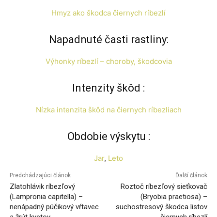
Hmyz ako škodca čiernych ríbezlí
Napadnuté časti rastliny:
Výhonky ríbezlí – choroby, škodcovia
Intenzity škôd :
Nízka intenzita škôd na čiernych ríbezliach
Obdobie výskytu :
Jar
, 
Leto
Predchádzajúci článok
Ďalší článok
Zlatohlávik ríbezľový
Roztoč ríbezľový sieťkovač
(Lampronia capitella) –
(Bryobia praetiosa) –
nenápadný púčikový vŕtavec
suchostresový škodca listov