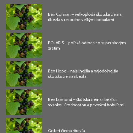
Ben Connan – veľkoplodá škótska čierna
ríbezľa s rekordne veľkými bobuľami
POLARIS – poľská odroda so super skorým
zretím
Ben Hope – najsilnejšia a najodolnejšia
škótska čierna ríbezľa
Ben Lomond – škótska čierna ríbezľa s
vysokou úrodnosťou a pevnými bobuľami
Gofert čierna ríbezľa