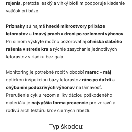
rojenia
, pretože lesklý a vlhký biofilm podporuje kladenie
vajíčok pri báze.
Príznaky
sú najmä
hnedé mikrootvory pri báze
letorastov
a
tmavý prach v dreni po rozlomení výhonov
.
Pri silnom výskyte možno pozorovať aj
oh­nis­ka slabého
rašenia v strede kra
a rýchle zasychanie jednotlivých
letorastov v riadku bez gala.
Monitoring je potrebné robiť v období
marec – máj
optickou inšpekciou bázy letorastov
ráno po daždi
a
ohýbaním podozrivých výhonov
na lámavosť.
Prerušenie cyklu rezom a likvidáciou poškodeného
materiálu je
najvyššia forma prevencie
pre zdravú a
rodivú architektúru krov čiernych ríbezlí.
Typ škodcu: