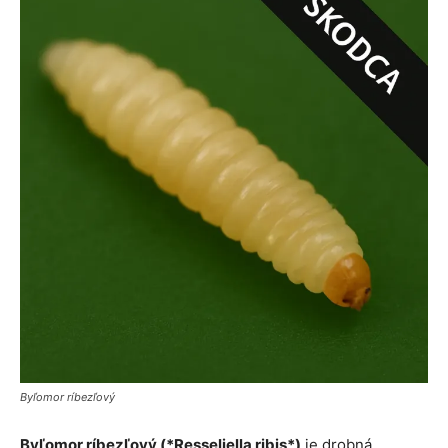
Byľomor ríbezľový
Byľomor ríbezľový (*Resseliella ribis*)
je drobná,