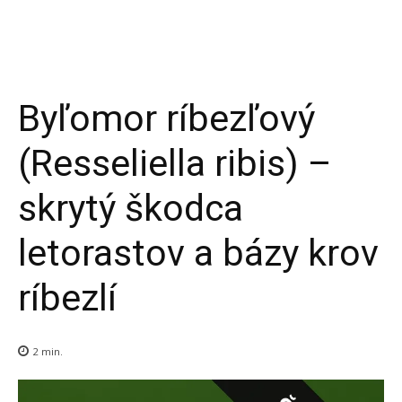
PODO FARM
Superovocie online
Byľomor ríbezľový
(Resseliella ribis) –
skrytý škodca
letorastov a bázy krov
ríbezlí
2
min.