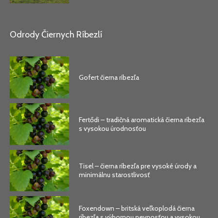
Odrody Čiernych Ríbezlí
Gofert čierna ríbezľa
Fertődi – tradičná aromatická čierna ríbezľa
s vysokou úrodnosťou
Tisel – čierna ríbezľa pre vysoké úrody a
minimálnu starostlivosť
Foxendown – britská veľkoplodá čierna
ríbezľa s výbornou pevnosťou a vysokou