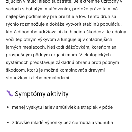
žijúcich v mulči alebo substráte. Je extrémne užitočný v
sadoch s bohatým mulčovaním, pretože práve tam má
najlepšie podmienky pre prežitie a lov. Tento druh sa
rýchlo rozmnožuje a dokáže vytvoriť stabilnú populáciu,
ktorá dlhodobo udržiava nízku hladinu škodcov. Je odolný
voči teplotným výkyvom a funguje aj v chladnejších
jarných mesiacoch. Neškodí dážďovkám, koreňom ani
prospešným pôdnym organizmom. V ekologických
systémoch predstavuje základnú obranu proti pôdnym
škodcom, ktorú je možné kombinovať s dravými
stonožkami alebo nematódami.
Symptómy aktivity
menej výskytu lariev smútiviek a strapiek v pôde
zdravšie mladé výhonky bez čiernutia a vädnutia