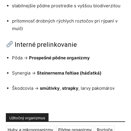
stabilnejšie pôdne prostredie s vyššou biodiverzitou
prítomnosť drobných rýchlych roztočov pri rýpaní v
mulči
Interné prelinkovanie
Pôda →
Prospešné pôdne organizmy
Synergia →
Steinernema feltiae (háďatká)
Škodcovia →
smútivky
,
strapky
, larvy pakomárov
Užitočný organizmus
Huby a mikroorganizmy
Pôdne organizmy
Roztoče