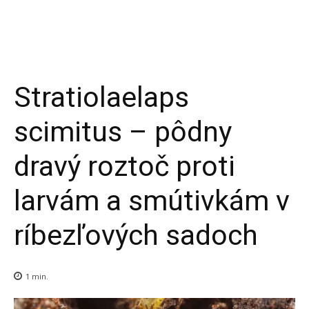
PODO FARM
Superovocie online
Stratiolaelaps
scimitus – pôdny
dravý roztoč proti
larvám a smútivkám v
ríbezľových sadoch
1
min.