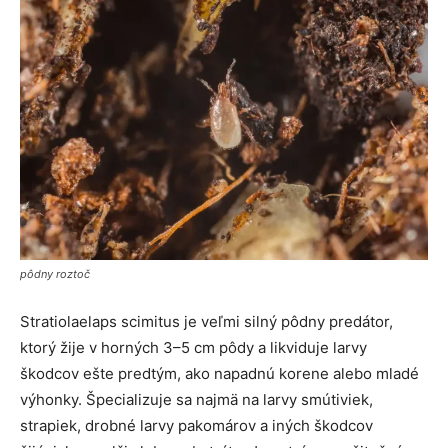
pôdny roztoč
Stratiolaelaps scimitus je veľmi silný pôdny predátor,
ktorý žije v horných 3–5 cm pôdy a likviduje larvy
škodcov ešte predtým, ako napadnú korene alebo mladé
výhonky. Špecializuje sa najmä na larvy smútiviek,
strapiek, drobné larvy pakomárov a iných škodcov